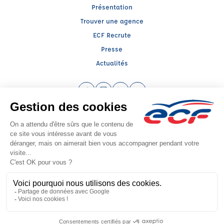
Présentation
Trouver une agence
ECF Recrute
Presse
Actualités
Facebook (nouvelle fenêtre)
Instagram (nouvelle fenêtre)
LinkedIn (nouvelle fenêtre)
YouTube (nouvelle fenêtr
Raison sociale : ECF CER CENTRE ATLANTIQUE - Capital social: 2500000€
SIREN: 312379266 - Numéro de TVA intracommunautaire: FR 45 390165439
Agrément n°E2504400060
Siège social : RN 11 - Rte de la Mothe Les Champs Dorés, LA CRECHE (79260) -
Représentant légal : Simon COUTEAU
CGV
Mentions légales