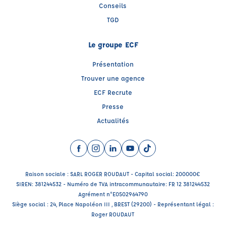
Conseils
TGD
Le groupe ECF
Présentation
Trouver une agence
ECF Recrute
Presse
Actualités
Facebook (nouvelle fenêtre)
Instagram (nouvelle fenêtre)
LinkedIn (nouvelle fenêtre)
YouTube (nouvelle fenêtre)
TikTok (nouvelle fenêtr
Raison sociale : SARL ROGER ROUDAUT - Capital social: 200000€
SIREN: 381244532 - Numéro de TVA intracommunautaire: FR 12 381244532
Agrément n°E0502964790
Siège social : 24, Place Napoléon III , BREST (29200) - Représentant légal :
Roger ROUDAUT