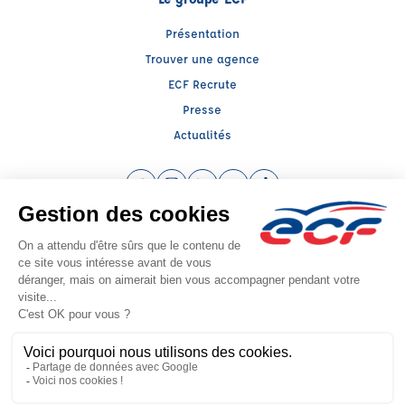
Présentation
Trouver une agence
ECF Recrute
Presse
Actualités
Facebook (nouvelle fenêtre)
Instagram (nouvelle fenêtre)
LinkedIn (nouvelle fenêtre)
YouTube (nouvelle fenêtre)
TikTok (nouvelle fenêtr
Raison sociale : SARL ROGER ROUDAUT - Capital social: 200000€
SIREN: 381244532 - Numéro de TVA intracommunautaire: FR 12 381244532
Agrément n°E1802900060
Siège social : 24, Place Napoléon III , BREST (29200) - Représentant légal :
Roger ROUDAUT
CGV
Mentions légales