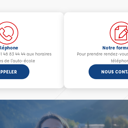
éléphone
Notre form
1 48 83 44 44 aux
horaires
Pour prendre rendez-vou
es de l'auto-école
télépho
PPELER
NOUS CONT