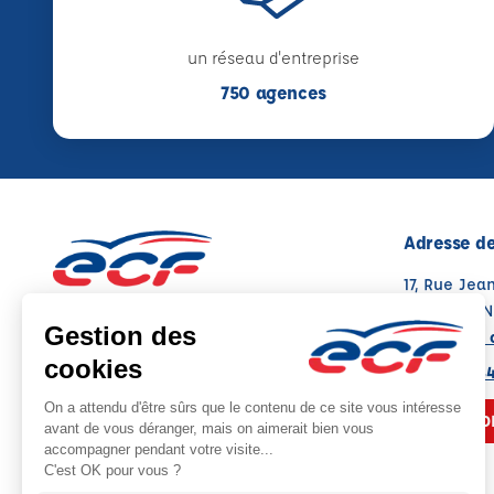
un réseau d'entreprise
750 agences
Adresse de
17, Rue Je
94340 JOIN
Voir sur la 
Note : 4.8/5
Moyenne calculée sur 116 avis
01 48 83 4
NOUS CO