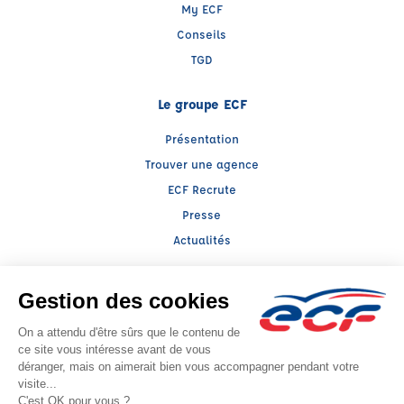
My ECF
Conseils
TGD
Le groupe ECF
Présentation
Trouver une agence
ECF Recrute
Presse
Actualités
Facebook (nouvelle fenêtre)
Instagram (nouvelle fenêtre)
LinkedIn (nouvelle fenêtre)
TikTok (nouvelle fenêtre)
Raison sociale : LLERENA ALSACE - Capital social: 100000€
SIREN: 393817259 - Numéro de TVA intracommunautaire: FR 34 393817259
Agrément n°E1606700300
- Représentant légal : Alexandre MICHEL