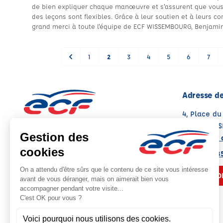
de bien expliquer chaque manœuvre et s'assurent que vous v
des leçons sont flexibles. Grâce à leur soutien et à leurs co
grand merci à toute l'équipe de ECF WISSEMBOURG, Benjamin
1
2
3
4
5
6
7
Adresse de
4, Place d
67160 WIS
Voir sur la 
Note : 4.8/5
Moyenne calculée sur 58 avis
03 88 94 85
NOUS CO