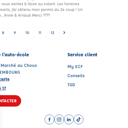
ous sentez à l'aise au volant. Les horaires
nseils, j'ai obtenu mon permis du 2e coup ! Un
 , Anne & Arnaud Merci ????
8
9
10
11
12
 l'auto-école
Service client
u Marché au Choux
My ECF
SEMBOURG
Conseils
carte
TGD
 17
NTACTER
Facebook (nouvelle fenêtre)
Instagram (nouvelle fenêtre)
LinkedIn (nouvelle fenêtre
TikTok (nouvelle fenêtr