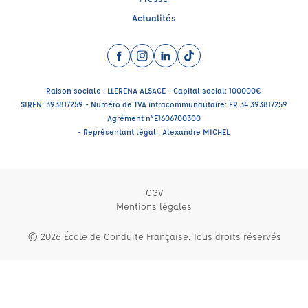
Actualités
Facebook (nouvelle fenêtre)
Instagram (nouvelle fenêtre)
LinkedIn (nouvelle fenêtre)
TikTok (nouvelle fenêtre)
Raison sociale : LLERENA ALSACE - Capital social: 100000€
SIREN: 393817259 - Numéro de TVA intracommunautaire: FR 34 393817259
Agrément n°E1606700300
- Représentant légal : Alexandre MICHEL
CGV
Mentions légales
© 2026 École de Conduite Française. Tous droits réservés