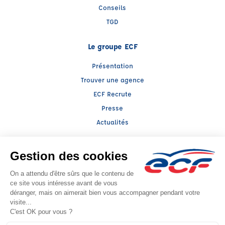
Conseils
TGD
Le groupe ECF
Présentation
Trouver une agence
ECF Recrute
Presse
Actualités
Facebook (nouvelle fenêtre)
Instagram (nouvelle fenêtre)
LinkedIn (nouvelle fenêtre)
TikTok (nouvelle fenêtre)
Raison sociale : LLERENA BOURGOGNE/FRANCHE COMTE - Capital social: 0€
SIREN: 503450835 - Numéro de TVA intracommunautaire: FR 49 503450835
Agrément n°
- Représentant légal : Alexandre MICHEL