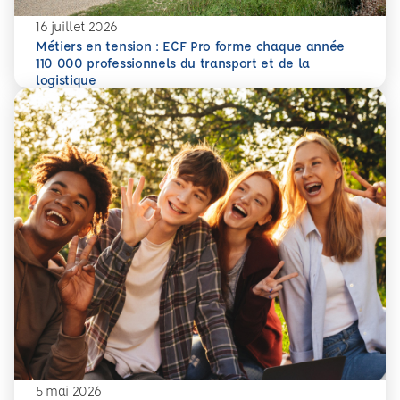
16 juillet 2026
Métiers en tension : ECF Pro forme chaque année
110 000 professionnels du transport et de la
En savoir plus
Métiers en tension : ECF Pro forme chaque année 110 000 p
logistique
5 mai 2026