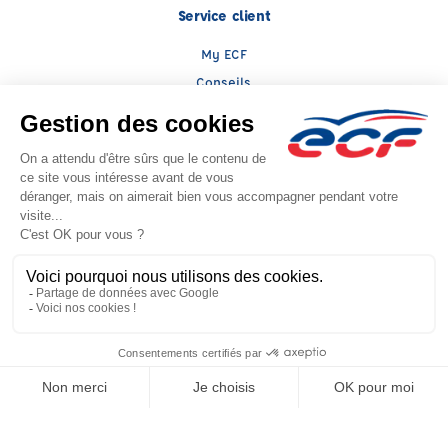
Service client
My ECF
Conseils
TGD
Le groupe ECF
Présentation
Trouver une agence
ECF Recrute
Presse
Actualités
Raison sociale : BEQUET - Capital social: 80000€
SIREN: 401517636 - Numéro de TVA intracommunautaire: FR 33 401517636
Agrément n°E2402800050
Siège social : 1 Rue Marie Marvingt -ZAC du Pays Alnelois , AUNEAU-BLEURY-