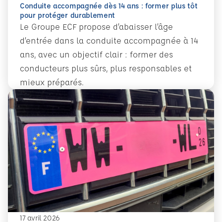
Conduite accompagnée dès 14 ans : former plus tôt
pour protéger durablement
Le Groupe ECF propose d’abaisser l’âge
d’entrée dans la conduite accompagnée à 14
ans, avec un objectif clair : former des
conducteurs plus sûrs, plus responsables et
mieux préparés.
En savoir plus
Conduite accompagnée dès 14 ans : former plus tôt pour 
17 avril 2026