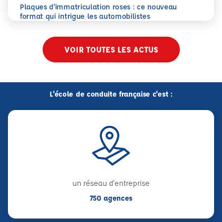
Plaques d’immatriculation roses : ce nouveau
En savoir plus
Plaques d’immatriculation roses : ce nouveau format qui i
format qui intrigue les automobilistes
VOIR TOUTES LES ACTUS
L'école de conduite française c'est :
un réseau d'entreprise
750 agences