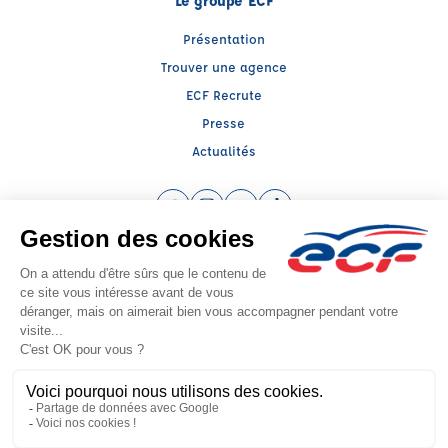
Le groupe ECF
Présentation
Trouver une agence
ECF Recrute
Presse
Actualités
Facebook (nouvelle fenêtre)
Instagram (nouvelle fenêtre)
YouTube (nouvelle fenêtre)
TikTok (nouvelle fenêtre)
Raison sociale : AUTO ECOLE BARNI - Capital social: 10000€
SIREN: 789403292 - Numéro de TVA intracommunautaire: FR 90 789403292
Agrément n°E1200104790
Siège social : 89, Cours Verdun , OYONNAX (01100) - Représentant légal :
Aboubakre BARNI
CGV
Mentions légales