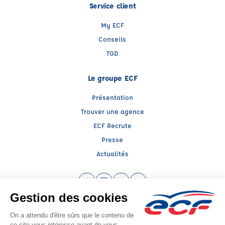
Service client
My ECF
Conseils
TGD
Le groupe ECF
Présentation
Trouver une agence
ECF Recrute
Presse
Actualités
Facebook (nouvelle fenêtre)
Instagram (nouvelle fenêtre)
LinkedIn (nouvelle fenêtre)
YouTube (nouvelle fenêtr
Raison sociale : ECF CER CENTRE ATLANTIQUE - Capital social: 2500000€
SIREN: 312379266 - Numéro de TVA intracommunautaire: FR 52 312379266