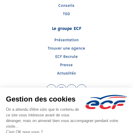
Conseils
TGD
Le groupe ECF
Présentation
Trouver une agence
ECF Recrute
Presse
Actualités
Facebook (nouvelle fenêtre)
Instagram (nouvelle fenêtre)
LinkedIn (nouvelle fenêtre)
YouTube (nouvelle fenêtr
Raison sociale : ECF CER CENTRE ATLANTIQUE - Capital social: 2500000€
SIREN: 312379266 - Numéro de TVA intracommunautaire: FR 52 312379266
Agrément n°E140860110
Siège social : RN 11 - Rte de la Mothe Les Champs Dorés, LA CRECHE (79260) -
Représentant légal : Simon COUTEAU