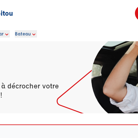
itou
ar
Bateau
 à décrocher votre
!