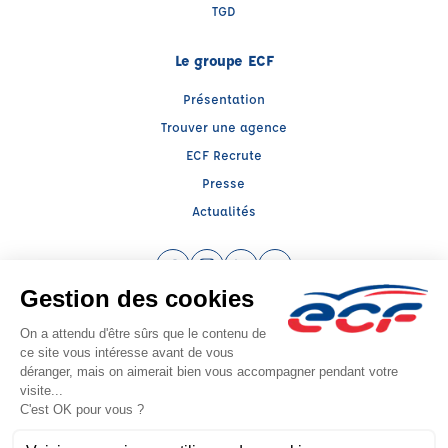
TGD
Le groupe ECF
Présentation
Trouver une agence
ECF Recrute
Presse
Actualités
Facebook (nouvelle fenêtre)
Instagram (nouvelle fenêtre)
LinkedIn (nouvelle fenêtre)
YouTube (nouvelle fenêtr
Raison sociale : ECF CER CENTRE ATLANTIQUE - Capital social: 2500000€
SIREN: 312379266 - Numéro de TVA intracommunautaire: FR 52 312379266
Agrément n°E1801700100
Siège social : RN 11 - Rte de la Mothe Les Champs Dorés, LA CRECHE (79260) -
Représentant légal : Simon COUTEAU