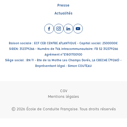
Presse
Actualités
Facebook (nouvelle fenêtre)
Instagram (nouvelle fenêtre)
LinkedIn (nouvelle fenêtre)
YouTube (nouvelle fenêtr
Raison sociale : ECF CER CENTRE ATLANTIQUE - Capital social: 2500000€
SIREN: 312379266 - Numéro de TVA intracommunautaire: FR 52 312379266
Agrément n°E1801700100
Siège social : RN 11 - Rte de la Mothe Les Champs Dorés, LA CRECHE (79260) -
Représentant légal : Simon COUTEAU
CGV
Mentions légales
© 2026 École de Conduite Française. Tous droits réservés