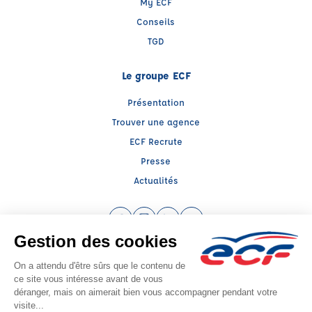
My ECF
Conseils
TGD
Le groupe ECF
Présentation
Trouver une agence
ECF Recrute
Presse
Actualités
Facebook (nouvelle fenêtre)
Instagram (nouvelle fenêtre)
LinkedIn (nouvelle fenêtre)
YouTube (nouvelle fenêtr
Raison sociale : ECF CER CENTRE ATLANTIQUE - Capital social: 2500000€
SIREN: 312379266 - Numéro de TVA intracommunautaire: FR 52 312379266
Agrément n°E1801700100
Siège social : RN 11 - Rte de la Mothe Les Champs Dorés, LA CRECHE (79260) -
Représentant légal : Simon COUTEAU