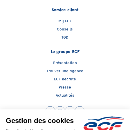
Service client
My ECF
Conseils
TGD
Le groupe ECF
Présentation
Trouver une agence
ECF Recrute
Presse
Actualités
Facebook (nouvelle fenêtre)
Instagram (nouvelle fenêtre)
LinkedIn (nouvelle fenêtre)
YouTube (nouvelle fenêtr
Raison sociale : ECF CER CENTRE ATLANTIQUE - Capital social: 2500000€