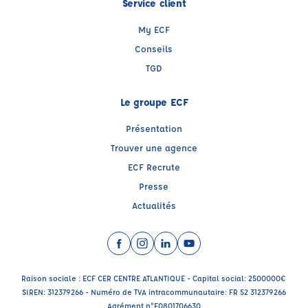
Service client
My ECF
Conseils
TGD
Le groupe ECF
Présentation
Trouver une agence
ECF Recrute
Presse
Actualités
Facebook (nouvelle fenêtre)
Instagram (nouvelle fenêtre)
LinkedIn (nouvelle fenêtre)
YouTube (nouvelle fenêtr
Raison sociale : ECF CER CENTRE ATLANTIQUE - Capital social: 2500000€
SIREN: 312379266 - Numéro de TVA intracommunautaire: FR 52 312379266
Agrément n°E0801706630