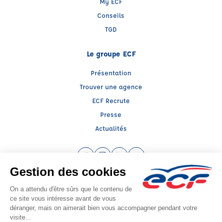
My ECF
Conseils
TGD
Le groupe ECF
Présentation
Trouver une agence
ECF Recrute
Presse
Actualités
Facebook (nouvelle fenêtre)
Instagram (nouvelle fenêtre)
LinkedIn (nouvelle fenêtre)
YouTube (nouvelle fenêtr
Raison sociale : ECF CER CENTRE ATLANTIQUE - Capital social: 2500000€
SIREN: 312379266 - Numéro de TVA intracommunautaire: FR 52 312379266
Agrément n°E2008600050
Siège social : RN 11 - Rte de la Mothe Les Champs Dorés, LA CRECHE (79260) -
Représentant légal : Simon COUTEAU