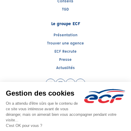
Conseils
TGD
Le groupe ECF
Présentation
Trouver une agence
ECF Recrute
Presse
Actualités
Facebook (nouvelle fenêtre)
Instagram (nouvelle fenêtre)
LinkedIn (nouvelle fenêtre)
YouTube (nouvelle fenêtr
Raison sociale : ECF CER CENTRE ATLANTIQUE - Capital social: 2500000€
SIREN: 312379266 - Numéro de TVA intracommunautaire: FR 52 312379266
Agrément n°E2008600050
Siège social : RN 11 - Rte de la Mothe Les Champs Dorés, LA CRECHE (79260) -
Représentant légal : Simon COUTEAU