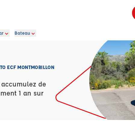
ar
Bateau
OTO ECF MONTMORILLON
t accumulez de
ement 1 an sur