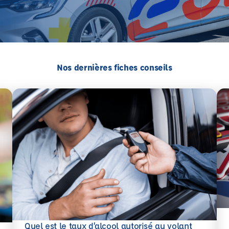
Nos dernières fiches conseils
En 
Quel est le taux d’alcool autorisé au volant