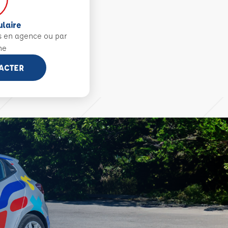
ulaire
s en agence ou par
ne
ACTER