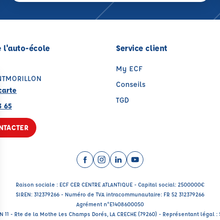
 l'auto-école
Service client
My ECF
NTMORILLON
Conseils
carte
TGD
3 65
NTACTER
Facebook (nouvelle fenêtre)
Instagram (nouvelle fenêtre)
LinkedIn (nouvelle fenêtre
YouTube (nouvelle fenê
Raison sociale : ECF CER CENTRE ATLANTIQUE - Capital social: 2500000€
SIREN: 312379266 - Numéro de TVA intracommunautaire: FR 52 312379266
Agrément n°E1408600050
RN 11 - Rte de la Mothe Les Champs Dorés, LA CRECHE (79260) - Représentant légal