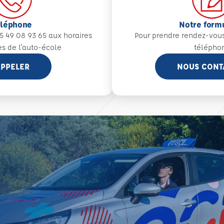
éléphone
Notre form
5 49 08 93 65 aux
horaires
Pour prendre rendez-vou
es de l'auto-école
télépho
PPELER
NOUS CONT