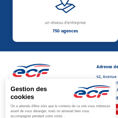
un réseau d'entreprise
750 agences
Adresse de
42, Avenue 
76380 CAN
Voir sur la 
Note : 4.8/5
Moyenne calculée sur 46 avis
02 35 08 3
NOUS CO