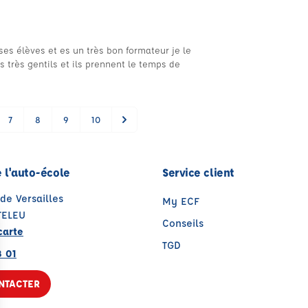
 ses élèves et es un très bon formateur je le
us très gentils et ils prennent le temps de
7
8
9
10
 l'auto-école
Service client
de Versailles
My ECF
TELEU
Conseils
carte
TGD
8 01
NTACTER