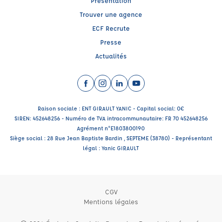
Présentation
Trouver une agence
ECF Recrute
Presse
Actualités
Facebook (nouvelle fenêtre)
Instagram (nouvelle fenêtre)
LinkedIn (nouvelle fenêtre)
YouTube (nouvelle fenêtr
Raison sociale : ENT GIRAULT YANIC - Capital social: 0€
SIREN: 452648256 - Numéro de TVA intracommunautaire: FR 70 452648256
Agrément n°E1803800190
Siège social : 28 Rue Jean Baptiste Bardin , SEPTEME (38780) - Représentant
légal : Yanic GIRAULT
CGV
Mentions légales