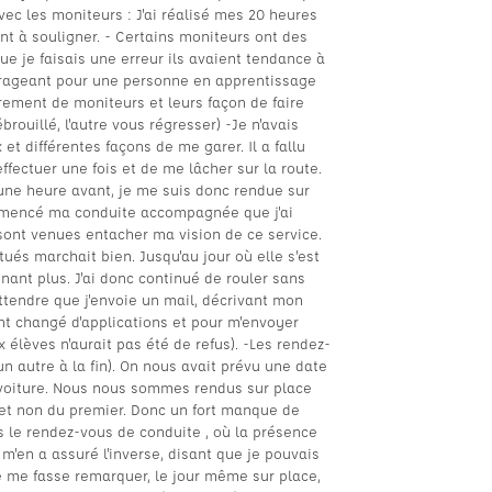
vec les moniteurs : J'ai réalisé mes 20 heures
nt à souligner. - Certains moniteurs ont des
ue je faisais une erreur ils avaient tendance à
courageant pour une personne en apprentissage
rement de moniteurs et leurs façon de faire
brouillé, l'autre vous régresser) -Je n'avais
et différentes façons de me garer. Il a fallu
ffectuer une fois et de me lâcher sur la route.
une heure avant, je me suis donc rendue sur
ommencé ma conduite accompagnée que j'ai
 sont venues entacher ma vision de ce service.
tués marchait bien. Jusqu'au jour où elle s'est
nant plus. J'ai donc continué de rouler sans
attendre que j'envoie un mail, décrivant mon
nt changé d'applications et pour m'envoyer
élèves n'aurait pas été de refus). -Les rendez-
 autre à la fin). On nous avait prévu une date
 voiture. Nous nous sommes rendus sur place
 et non du premier. Donc un fort manque de
 le rendez-vous de conduite , où la présence
 m'en a assuré l'inverse, disant que je pouvais
ce me fasse remarquer, le jour même sur place,