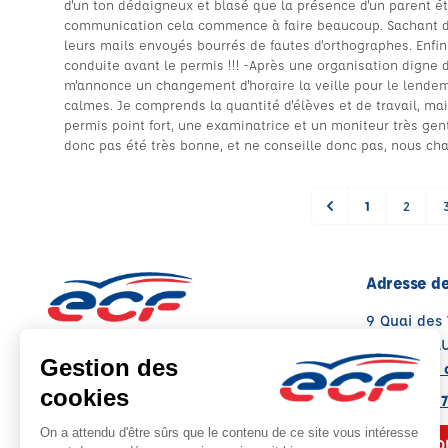
d'un ton dédaigneux et blasé que la présence d'un parent é
communication cela commence à faire beaucoup. Sachant déj
leurs mails envoyés bourrés de fautes d'orthographes. Enfin
conduite avant le permis !!! -Après une organisation digne d
m'annonce un changement d'horaire la veille pour le lendem
calmes. Je comprends la quantité d'élèves et de travail, mai
permis point fort, une examinatrice et un moniteur très gen
donc pas été très bonne, et ne conseille donc pas, nous cha
1
2
Adresse de
9 Quai des
38270 BEA
Voir sur la 
Note : 3.9/5
Moyenne calculée sur 12 avis
04 74 56 87
NOUS CO