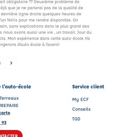
tait obligatoire ?? Deuxième problème de
à que je ne parlerai pas de la qualité de
 dernière ligne droite quelques heures de
'un Tetris pour me rendre disponible. On
ain, sans explications dans le plus grand des
s nous avons aussi une vie , un travail. Jour du
tils. Mon expérience dans cette auto-école n'a
ngerons d'auto école à l'avenir
3
 l'auto-école
Service client
 Terreaux
My ECF
UREPAIRE
Conseils
carte
TGD
 93
NTACTER