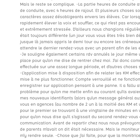
Mais le reste se complique. -La partie heures de conduite a
de conduite, avec 4 heures de rajout. Et plusieurs choses so
caractères assez désobligeants envers les élèves. Car lorsq
rapidement élever la voix et souffler, ce qui n'est pas en
et extrêmement stressée. D'ailleurs nous changions réguliè
était toujours différente (un jour vous vous êtes très bien dé
jusque là jamais appris le demi tour ou encore les créneaux 
attendre le dernier rendez-vous avec un parent afin de les e
-Je souligne également certains rdv annulés le jour même 
place pour qu'on me dise de rentrer chez moi. J'ai donc c
effectuée sur une assez longue période, et d'autres choses
-L'application mise à disposition afin de relater les KM effec
mise à ne plus fonctionner. Compte verrouillé et ne fonction
enregistrer sur application pensant à une panne. Il a fallu 
problème pour qu'on me mette enfin au courant qu'ils avaie
mes nouveaux identifiants (alors qu'un message général aux 
vous en agences (au nombre de 2 un à la moitié des KM et un
pour le premier se trouvant à une vingtaine de minutes en
pour qu'on nous dise qu'il s'agissait du second rendez-vous
communication. Avant de repartir chez nous nous prévoyons
de parents m'avait on dit était nécessaire. Mais le moniteur
m'y rendre seule. -Chose que j'ai faite, pour que la monitri