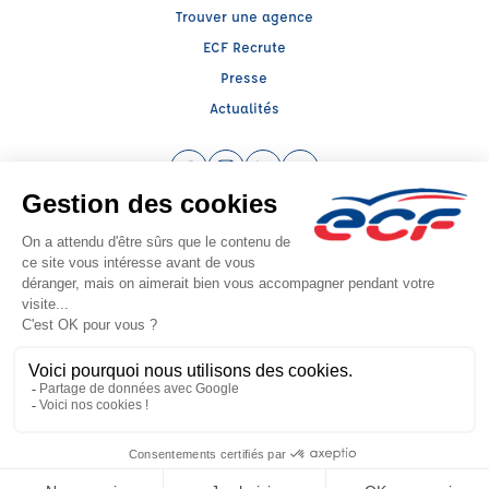
Trouver une agence
ECF Recrute
Presse
Actualités
Facebook (nouvelle fenêtre)
Instagram (nouvelle fenêtre)
LinkedIn (nouvelle fenêtre)
YouTube (nouvelle fenêtr
Raison sociale : ENT GIRAULT YANIC - Capital social: 0€
SIREN: 452648256 - Numéro de TVA intracommunautaire: FR 70 452648256
Agrément n°E1803800190
Siège social : 28 Rue Jean Baptiste Bardin , SEPTEME (38780) - Représentant
légal : Yanic GIRAULT
CGV
Mentions légales
© 2026 École de Conduite Française. Tous droits réservés