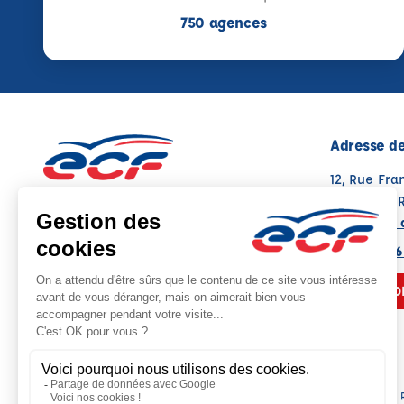
750 agences
Adresse de
12, Rue Fra
38500 VOI
Voir sur la 
Note : 4.7/5
Moyenne calculée sur 86 avis
04 76 91 86
NOUS CO