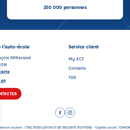
250 000 personnes
 l'auto-école
Service client
nçois Mitterand
My ECF
RON
Conseils
carte
TGD
 69
NTACTER
Facebook (nouvelle fenêtre)
Instagram (nouvelle fenêtr
Raison sociale : CTRE D'EDUCATION ET DE SECURITE ROUTIERE - Capital social: 123483