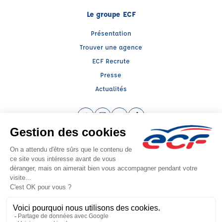
Le groupe ECF
Présentation
Trouver une agence
ECF Recrute
Presse
Actualités
Facebook (nouvelle fenêtre)
Instagram (nouvelle fenêtre)
YouTube (nouvelle fenêtre)
TikTok (nouvelle fenêtre)
Raison sociale : SUD PREVENTION SECURITE GRAND PUBLIC - Capital social:
139239€
SIREN: 814514188 - Numéro de TVA intracommunautaire: FR56814514188
Agrément n°E0301361450
- Représentant légal : Frédéric FILIPPI