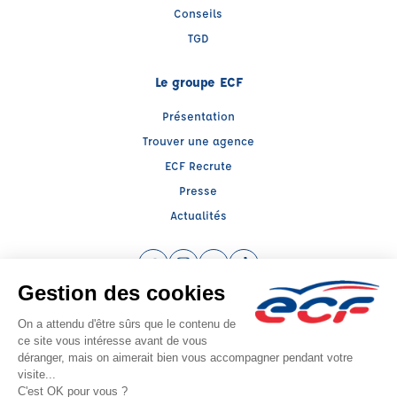
Conseils
TGD
Le groupe ECF
Présentation
Trouver une agence
ECF Recrute
Presse
Actualités
Facebook (nouvelle fenêtre)
Instagram (nouvelle fenêtre)
YouTube (nouvelle fenêtre)
TikTok (nouvelle fenêtre)
Raison sociale : SUD PREVENTION SECURITE GRAND PUBLIC - Capital social:
139239€
SIREN: 814514188 - Numéro de TVA intracommunautaire: FR56814514188
Agrément n°E0301361450
- Représentant légal : Frédéric FILIPPI