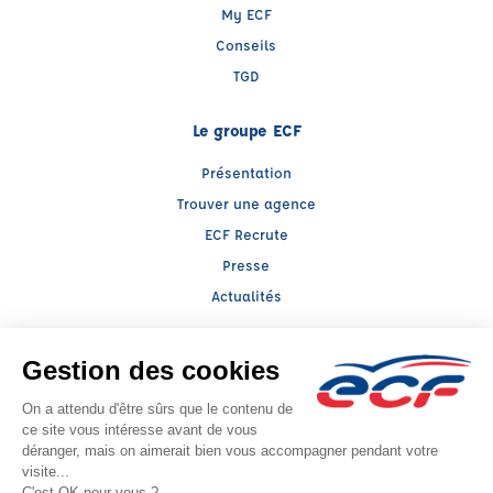
My ECF
Conseils
TGD
Le groupe ECF
Présentation
Trouver une agence
ECF Recrute
Presse
Actualités
Facebook (nouvelle fenêtre)
Instagram (nouvelle fenêtre)
Raison sociale : ALIX FORMATION - Capital social: 145000€
SIREN: 422490904 - Numéro de TVA intracommunautaire: FR 11 422490904
Agrément n°E2202600030
- Représentant légal : Cyril CHOMETTE