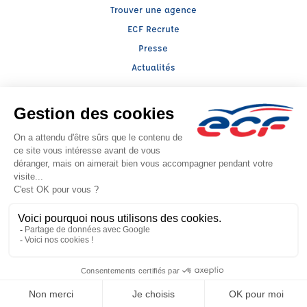
Trouver une agence
ECF Recrute
Presse
Actualités
Facebook (nouvelle fenêtre)
Instagram (nouvelle fenêtre)
Raison sociale : ALIX FORMATION - Capital social: 145000€
SIREN: 422490904 - Numéro de TVA intracommunautaire: FR 11 422490904
Agrément n°E2202600030
- Représentant légal : Cyril CHOMETTE
CGV
Mentions légales
© 2026 École de Conduite Française. Tous droits réservés