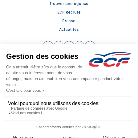
Trouver une agence
ECF Recrute
Presse
Actualités
Facebook (nouvelle fenêtre)
Instagram (nouvelle fenêtre)
LinkedIn (nouvelle fenêtre)
YouTube (nouvelle fenêtre)
TikTok (nouvelle fenêtr
Raison sociale : SYNERGIE - Capital social: 5000€
SIREN: 453941494 - Numéro de TVA intracommunautaire: FR 75 453941494
Agrément n°E0908804300
Siège social : 14 C, Place des Déportés , GERARDMER (88400) - Représentant
légal : Nicolas CLAUDEL
CGV
Mentions légales
© 2026 École de Conduite Française. Tous droits réservés