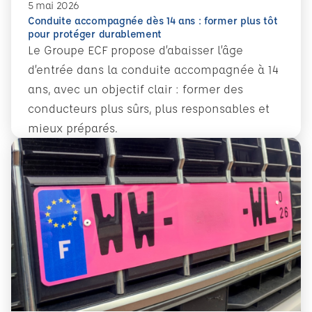
5 mai 2026
Conduite accompagnée dès 14 ans : former plus tôt
pour protéger durablement
Le Groupe ECF propose d’abaisser l’âge
d’entrée dans la conduite accompagnée à 14
ans, avec un objectif clair : former des
conducteurs plus sûrs, plus responsables et
mieux préparés.
En savoir plus
Conduite accompagnée dès 14 ans : former plus tôt pour 