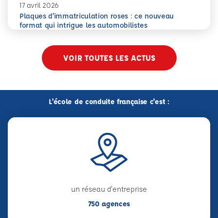
17 avril 2026
Plaques d’immatriculation roses : ce nouveau
En savoir plus
Plaques d’immatriculation roses : ce nouveau format qui i
format qui intrigue les automobilistes
VOIR TOUTES LES ACTUS
L'école de conduite française c'est :
un réseau d'entreprise
750 agences