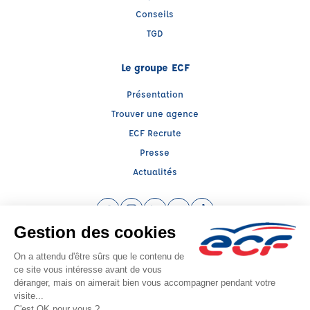
Conseils
TGD
Le groupe ECF
Présentation
Trouver une agence
ECF Recrute
Presse
Actualités
Facebook (nouvelle fenêtre)
Instagram (nouvelle fenêtre)
LinkedIn (nouvelle fenêtre)
YouTube (nouvelle fenêtre)
TikTok (nouvelle fenêtr
Raison sociale : ECOLE DE CONDUITE FRIESS - Capital social: 1000€
SIREN: 840067391 - Numéro de TVA intracommunautaire: FR 80 840067391
Agrément n°E1806700220
Siège social : 7 A, Place de la Liberté , BRUMATH (67170) - Représentant légal :
Kevin FRIESS