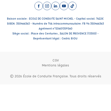
Facebook (nouvelle fenêtre)
Instagram (nouvelle fenêtre)
LinkedIn (nouvelle fenêtre)
YouTube (nouvelle fenêtre)
TikTok (nouvelle fenêtr
Raison sociale : ECOLE DE CONDUITE SAINT MICHEL - Capital social: 7622€
SIREN: 350466363 - Numéro de TVA intracommunautaire: FR 96 350466363
Agrément n°E0601359560
Siège social : Place des Centuries , SALON DE PROVENCE (13300) -
Représentant légal : Cedric RIOU
CGV
Mentions légales
© 2026 École de Conduite Française. Tous droits réservés