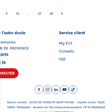
9
10
...
27
28
 l'auto-école
Service client
Centuries
My ECF
ON DE PROVENCE
Conseils
carte
TGD
9 56
NTACTER
Facebook (nouvelle fenêtre)
Instagram (nouvelle fenêtre)
LinkedIn (nouvelle fenêtre)
YouTube (nouvelle fenêtr
TikTok (nouvelle fenê
Raison sociale : ECOLE DE CONDUITE SAINT MICHEL - Capital social: 7622€
SIREN: 350466363 - Numéro de TVA intracommunautaire: FR 96 350466363