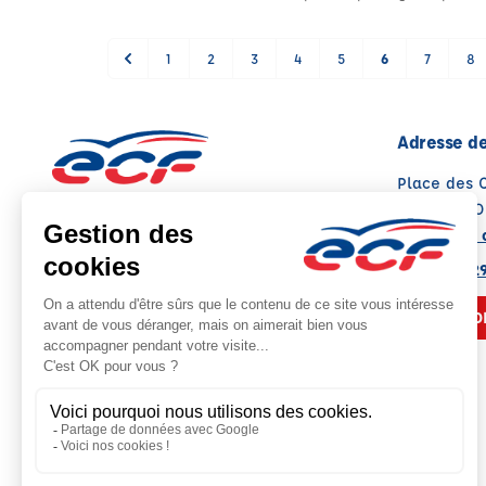
1
2
3
4
5
6
7
8
Adresse de
Place des 
13300 SAL
Voir sur la 
Note : 4.8/5
Moyenne calculée sur 136 avis
04 90 56 2
NOUS CO