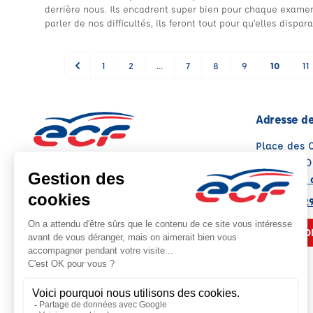
derrière nous. Ils encadrent super bien pour chaque examen
parler de nos difficultés, ils feront tout pour qu’elles dispar
1
2
...
7
8
9
10
11
Adresse de
Place des 
13300 SAL
Voir sur la 
Note : 4.8/5
Moyenne calculée sur 136 avis
04 90 56 2
NOUS CO