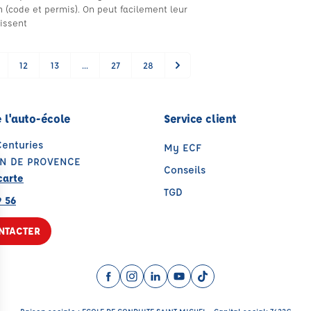
 (code et permis). On peut facilement leur
aissent
12
13
...
27
28
 l'auto-école
Service client
Centuries
My ECF
ON DE PROVENCE
Conseils
carte
TGD
9 56
NTACTER
Facebook (nouvelle fenêtre)
Instagram (nouvelle fenêtre)
LinkedIn (nouvelle fenêtre)
YouTube (nouvelle fenêtr
TikTok (nouvelle fenê