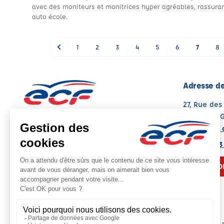
avec des moniteurs et monitrices hyper agréables, rassur
auto école.
1
2
3
4
5
6
7
8
Adresse de
27, Rue des
38120 ST E
Voir sur la 
Note : 4.6/5
Moyenne calculée sur 203 avis
04 76 75 63
NOUS CO