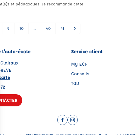
ant(e)s et pédagogues. Je recommande cette
9
10
...
40
41
 l'auto-école
Service client
 Glairaux
My ECF
GREVE
Conseils
carte
TGD
 72
NTACTER
Facebook (nouvelle fenêtre)
Instagram (nouvelle fenêtr