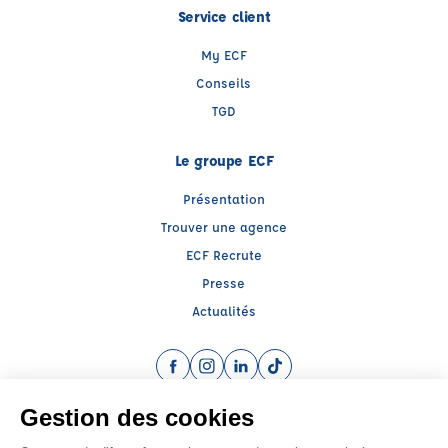
Service client
My ECF
Conseils
TGD
Le groupe ECF
Présentation
Trouver une agence
ECF Recrute
Presse
Actualités
Facebook (nouvelle fenêtre)
Instagram (nouvelle fenêtre)
LinkedIn (nouvelle fenêtre)
TikTok (nouvelle fenêtre)
Raison sociale : AUTO MOTO ECOLE DE SANNOIS - Capital social: 7622€
SIREN: 390310134 - Numéro de TVA intracommunautaire: FR 55 390310134