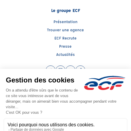
Le groupe ECF
Présentation
Trouver une agence
ECF Recrute
Presse
Actualités
Facebook (nouvelle fenêtre)
Instagram (nouvelle fenêtre)
YouTube (nouvelle fenêtre)
TikTok (nouvelle fenêtre)
Raison sociale : ECF MIDI FRANCE - Capital social: 200000€
SIREN: 538947326 - Numéro de TVA intracommunautaire: FR 12 538947326
Agrément n°E 22 031 00040
Siège social : 39, Place des Carmes , TOULOUSE (31000) - Représentant légal
: Mathieu FABRE