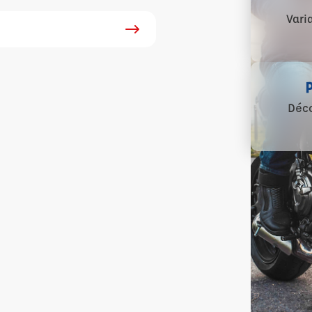
Vari
Déco