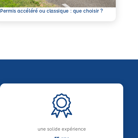
savoir plus
Permis accéléré ou classique : que choisir ?
une solide expérience