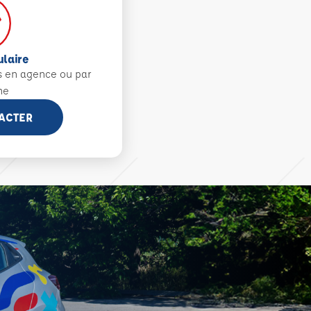
ulaire
s en agence ou par
ne
ACTER