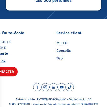
250 000 personnes
 l'auto-école
Service client
ECOLES
My ECF
ENE
Conseils
carte
TGD
8 64
NTACTER
Facebook (nouvelle fenêtre)
Instagram (nouvelle fenêtre)
LinkedIn (nouvelle fenêtre)
YouTube (nouvelle fenêtr
TikTok (nouvelle fenê
Raison sociale : ENTREPRISE GOUANVIC - Capital social: 0€
SIREN: 421093311 - Numéro de TVA intracommunautaire: FR57421093311