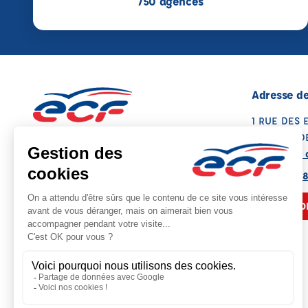
750 agences
Adresse de
1 RUE DES 
29300 RED
Voir sur la 
Note : 4.9/5
Moyenne calculée sur 15 avis
02 56 46 3
NOUS CO