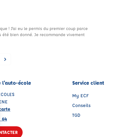
ue ! J'ai eu le permis du premier coup parce
urs été bien donné. Je recommande vivement
 l'auto-école
Service client
ECOLES
My ECF
ENE
Conseils
carte
TGD
8 64
NTACTER