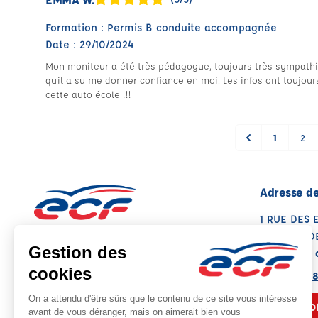
Formation : Permis B conduite accompagnée
Date : 29/10/2024
Mon moniteur a été très pédagogue, toujours très sympathiq
qu'il a su me donner confiance en moi. Les infos ont toujo
cette auto école !!!
1
2
Adresse de
1 RUE DES 
29300 RED
Voir sur la 
Note : 4.9/5
Moyenne calculée sur 15 avis
02 56 46 3
NOUS CO