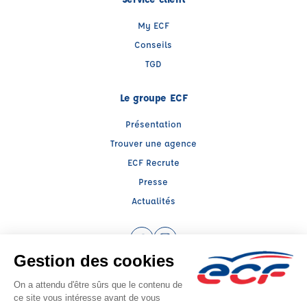
My ECF
Conseils
TGD
Le groupe ECF
Présentation
Trouver une agence
ECF Recrute
Presse
Actualités
Facebook (nouvelle fenêtre)
Instagram (nouvelle fenêtre)
Raison sociale : LTI AUTO ECOLE SAS - Capital social: 10000€
SIREN: 883844524 - Numéro de TVA intracommunautaire: FR 75 883844524
Agrément n°E2004600020