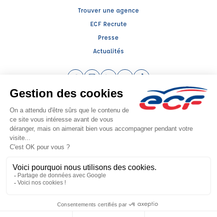
Trouver une agence
ECF Recrute
Presse
Actualités
Facebook (nouvelle fenêtre)
Instagram (nouvelle fenêtre)
LinkedIn (nouvelle fenêtre)
YouTube (nouvelle fenêtre)
TikTok (nouvelle fenêtr
Raison sociale : AUTO ECOLE PICCO PECHBERTY - Capital social: 4573€
SIREN: 404281826 - Numéro de TVA intracommunautaire: FR 73 404281826
Agrément n°E1108103140
Siège social : 5, Rue Sere de Rivières , ALBI (81000) - Représentant légal :
Aurore PECHBERTY
CGV
Mentions légales
© 2026 École de Conduite Française. Tous droits réservés