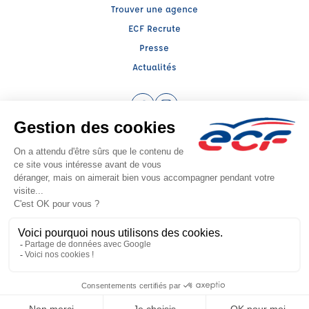
Trouver une agence
ECF Recrute
Presse
Actualités
Facebook (nouvelle fenêtre)
Instagram (nouvelle fenêtre)
Raison sociale : SARL LAMI - Capital social: 4573€
SIREN: 402189963 - Numéro de TVA intracommunautaire: FR 93 402189963
Agrément n°E0305406140
Siège social : 17 Bis, Rue de Serre , NANCY (54000) - Représentant légal :
Sophie LAMAIX
CGV
Mentions légales
© 2026 École de Conduite Française. Tous droits réservés