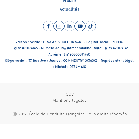
Presse
Actualités
Facebook (nouvelle fenêtre)
Instagram (nouvelle fenêtre)
LinkedIn (nouvelle fenêtre)
YouTube (nouvelle fenêtre)
TikTok (nouvelle fenêtr
Raison sociale : DESAMAIS DUFOUR SARL - Capital social: 16000€
SIREN: 420174146 - Numéro de TVA intracommunautaire: FR 78 420174146
Agrément n°E0500314760
Siège social : 37, Rue Jean Jaures , COMMENTRY (03600) - Représentant légal
: Michèle DESAMAIS
CGV
Mentions légales
© 2026 École de Conduite Française. Tous droits réservés