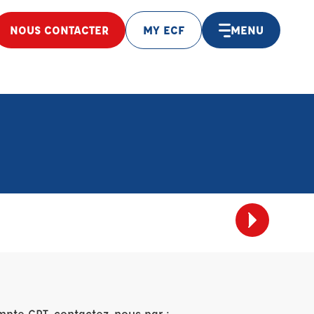
NOUS CONTACTER
MY ECF
MENU
mpte CPT, contactez-nous par :