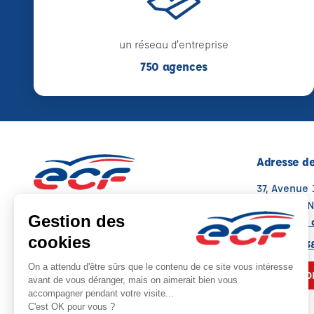
un réseau d'entreprise
750 agences
Adresse de
37, Avenue
03100 MO
Voir sur la 
Note : 5/5
Moyenne calculée sur 8 avis
04 70 05 3
NOUS CO