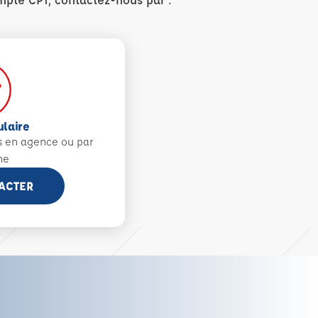
ulaire
s en agence ou par
ne
ACTER