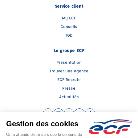
Service client
My ECF
Conseils
TGD
Le groupe ECF
Présentation
Trouver une agence
ECF Recrute
Presse
Actualités
Facebook (nouvelle fenêtre)
Instagram (nouvelle fenêtre)
LinkedIn (nouvelle fenêtre)
YouTube (nouvelle fenêtre)
TikTok (nouvelle fenêtr
Raison sociale : ECOLE DE CONDUITE MIRAMAS - Capital social: 7622€
SIREN: 410445241 - Numéro de TVA intracommunautaire: FR 81 410445241