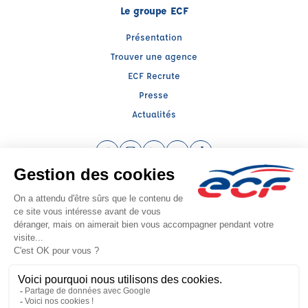
Le groupe ECF
Présentation
Trouver une agence
ECF Recrute
Presse
Actualités
Facebook (nouvelle fenêtre)
Instagram (nouvelle fenêtre)
LinkedIn (nouvelle fenêtre)
YouTube (nouvelle fenêtre)
TikTok (nouvelle fenêtr
Raison sociale : THOMAS FORMATIONS - Capital social: 8000€
SIREN: MEXIMIEUX - Numéro de TVA intracommunautaire: FR90 830379681
Agrément n°E1700100060
Siège social : Ave du Docteur Berthier- Ctre Cial Magali , MEXIMIEUX (01800)
- Représentant légal : David THOMAS
CGV