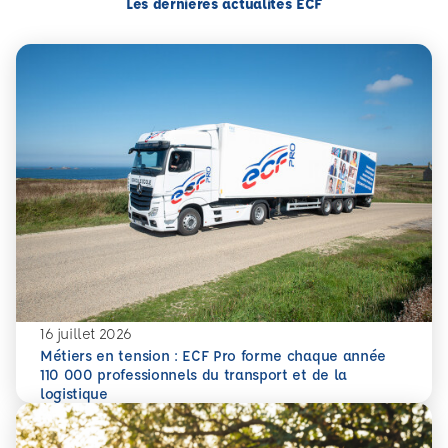
Les dernières actualités ECF
16 juillet 2026
Métiers en tension : ECF Pro forme chaque année
110 000 professionnels du transport et de la
En savoir plus
Métiers en tension : ECF Pro forme chaque année 110 000 p
logistique