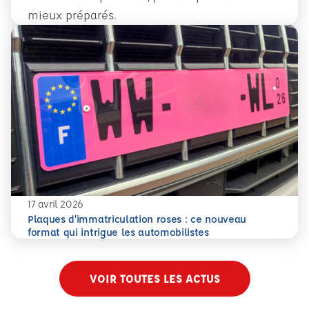
mieux préparés.
En savoir plus
Conduite accompagnée dès 14 ans : former plus tôt pour 
17 avril 2026
Plaques d’immatriculation roses : ce nouveau
En savoir plus
Plaques d’immatriculation roses : ce nouveau format qui i
format qui intrigue les automobilistes
VOIR TOUTES LES ACTUS