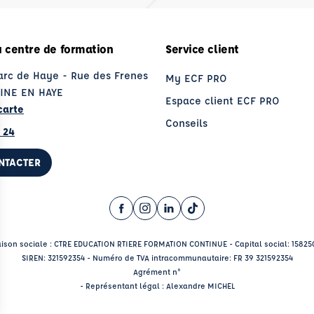
 centre de formation
Service client
Parc de Haye - Rue des Frenes
My ECF PRO
INE EN HAYE
Espace client ECF PRO
carte
Conseils
 24
NTACTER
Facebook (nouvelle fenêtre)
Instagram (nouvelle fenêtre)
LinkedIn (nouvelle fenêtre
TikTok (nouvelle fenêtr
ison sociale : CTRE EDUCATION RTIERE FORMATION CONTINUE - Capital social: 1582
SIREN: 321592354 - Numéro de TVA intracommunautaire: FR 39 321592354
Agrément n°
- Représentant légal : Alexandre MICHEL