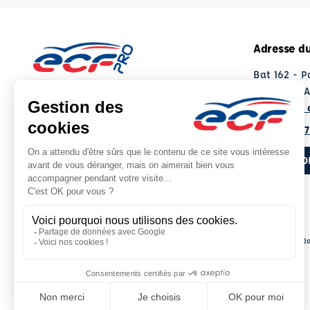
Adresse du
Bat 162 - 
54840 VELA
Voir sur la 
03 83 23 37
NOUS CO
Ra